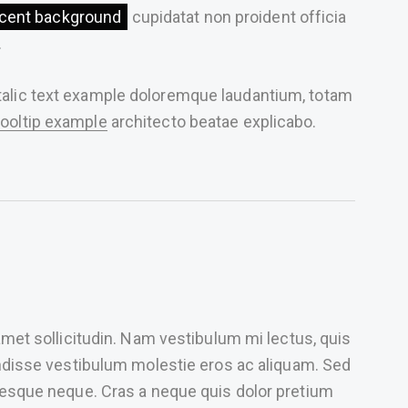
cent background
cupidatat non proident officia
.
italic text example doloremque laudantium, totam
tooltip example
architecto beatae explicabo.
 amet sollicitudin. Nam vestibulum mi lectus, quis
pendisse vestibulum molestie eros ac aliquam. Sed
entesque neque. Cras a neque quis dolor pretium